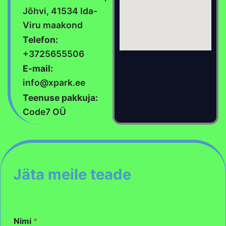
Jõhvi, 41534 Ida-
Viru maakond
Telefon:
+3725655506
E-mail:
info@xpark.ee
Teenuse pakkuja:
Code7 OÜ
Jäta meile teade
Nimi
*